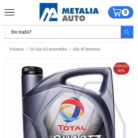
0
/
/
Početna
OD ulja DO kozmetike
Ulje 4T Motorna
POPUST
30%