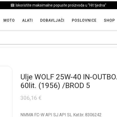
Iskoristite maksimalne popuste proizvoda u "Hit tjedna"
MOTO
ALATI
DOBAVLJAČI
POSLOVNICE
SHOP
Ulje WOLF 25W-40 IN-OUTB
60lit. (1956) /BROD 5
306,16
€
NMMA FC-W API SJ API SL Kat.br. 8306242