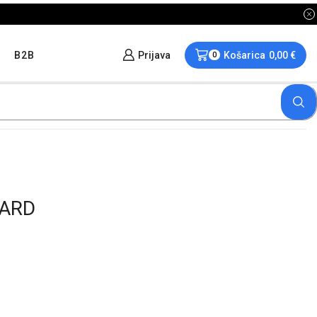
B2B
Prijava
Košarica
0,00
€
0
OARD