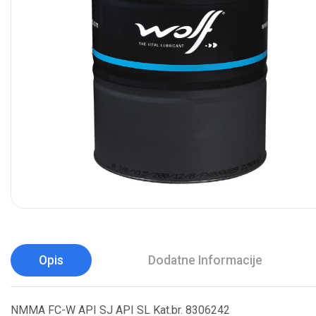
Opis
Dodatne Informacije
NMMA FC-W API SJ API SL Kat.br. 8306242