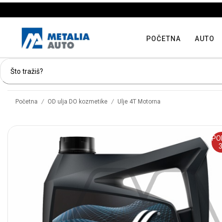
POČETNA
AUTO
/
/
Početna
OD ulja DO kozmetike
Ulje 4T Motorna
PO