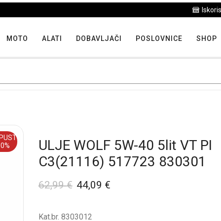
Iskoristite maksimalne popuste proizvoda u "Hit tjedna"
MOTO
ALATI
DOBAVLJAČI
POSLOVNICE
SHOP
PUST
ULJE WOLF 5W-40 5lit VT PI
30%
C3(21116) 517723 830301
62,99
€
44,09
€
Kat.br. 8303012