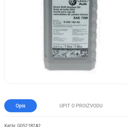
Opis
UPIT O PROIZVODU
Kat.br. G052182A2