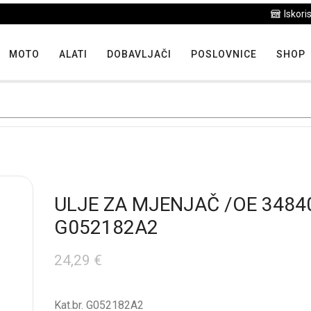
Iskoristite maksimalne popuste proizvoda u "Hit tjedna"
MOTO
ALATI
DOBAVLJAČI
POSLOVNICE
SHOP
ULJE ZA MJENJAČ /OE 3484
G052182A2
24,29
€
Kat.br. G052182A2