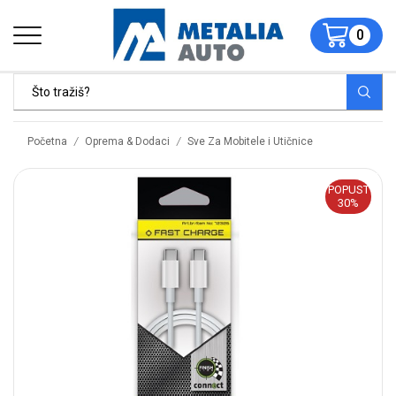
0
/
/
Početna
Oprema & Dodaci
Sve Za Mobitele i Utičnice
POPUST
30%