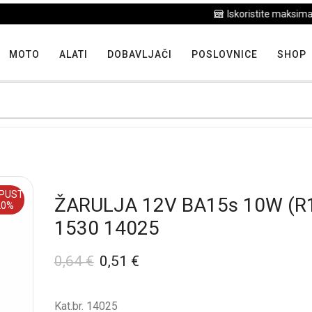
Iskoristite maksimalne popuste proizvoda u "Hit tjedna"
MOTO
ALATI
DOBAVLJAČI
POSLOVNICE
SHOP
PUST
ŽARULJA 12V BA15s 10W (R
20%
1530 14025
0,64
€
0,51
€
Kat.br. 14025