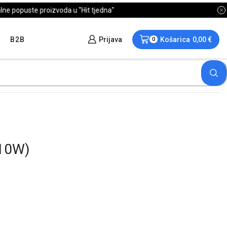
B2B
Prijava
Košarica
0,00
€
0
10W)