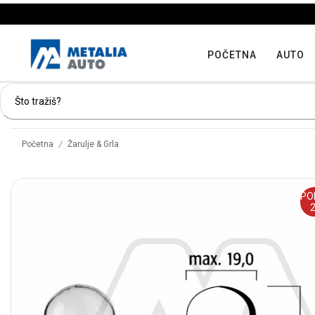
POČETNA
AUTO
/
Početna
Žarulje & Grla
PO