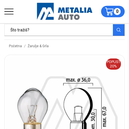
0
/
Početna
Žarulje & Grla
POPUST
20%