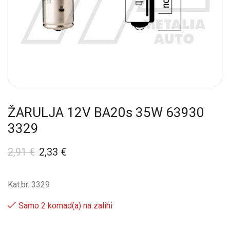
ŽARULJA 12V BA20s 35W 63930
3329
2,91
€
2,33
€
Kat.br. 3329
Samo 2 komad(a) na zalihi