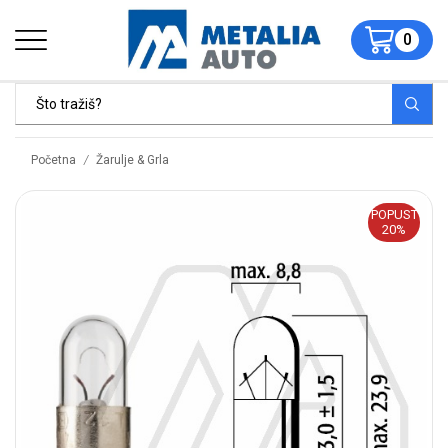
0
/
Početna
Žarulje & Grla
POPUST
20%