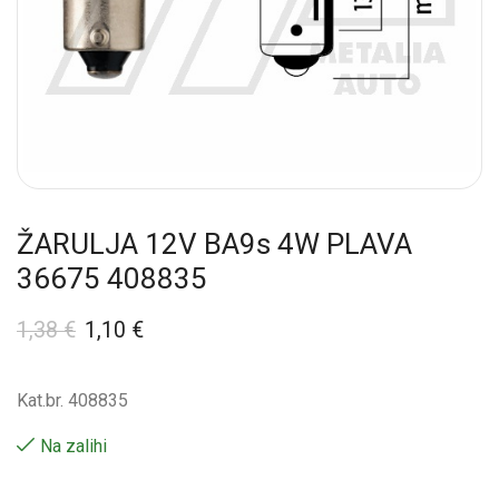
ŽARULJA 12V BA9s 4W PLAVA
36675 408835
1,38
€
1,10
€
Kat.br. 408835
Na zalihi