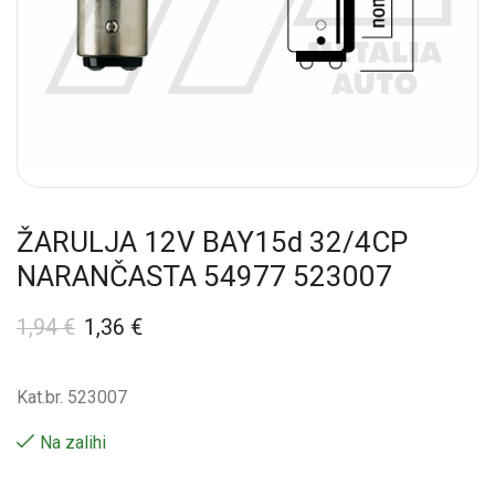
ŽARULJA 12V BAY15d 32/4CP
NARANČASTA 54977 523007
1,94
€
1,36
€
Kat.br. 523007
Na zalihi