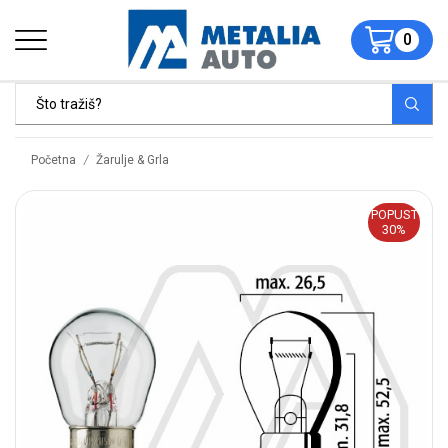
0
/
Početna
Žarulje & Grla
POPUST
30%