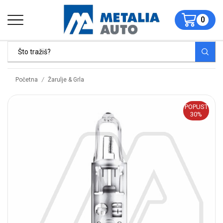
0
/
Početna
Žarulje & Grla
POPUST
30%