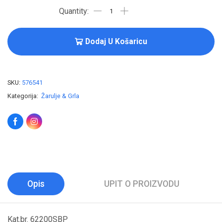
Dodaj U Košaricu
SKU:
576541
Kategorija:
Žarulje & Grla
Opis
UPIT O PROIZVODU
Kat.br. 62200SBP