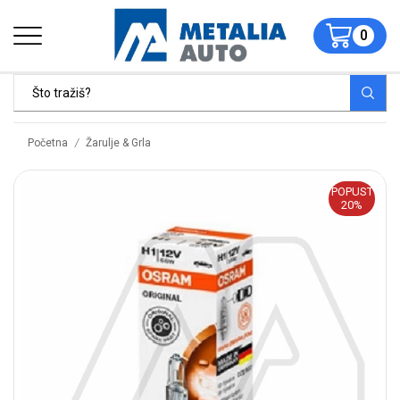
0
/
Početna
Žarulje & Grla
POPUST
20%