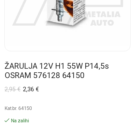
ŽARULJA 12V H1 55W P14,5s
OSRAM 576128 64150
2,95
€
2,36
€
Kat.br. 64150
Na zalihi