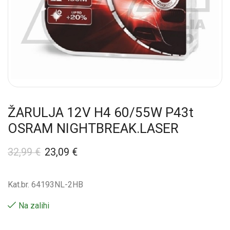
ŽARULJA 12V H4 60/55W P43t
OSRAM NIGHTBREAK.LASER
32,99
€
23,09
€
Kat.br. 64193NL-2HB
Na zalihi