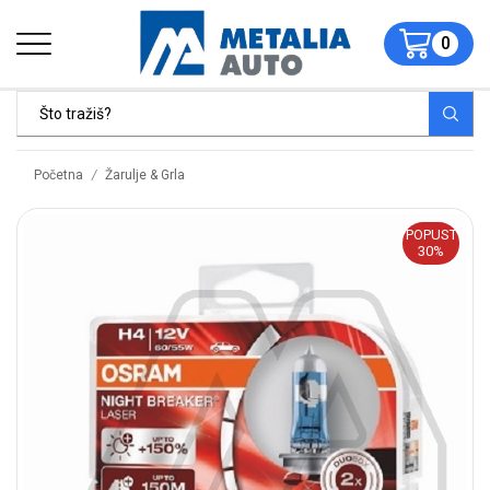
0
/
Početna
Žarulje & Grla
POPUST
30%