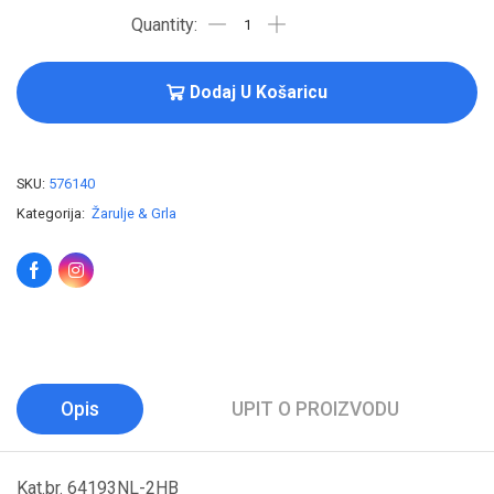
Dodaj U Košaricu
SKU:
576140
Kategorija:
Žarulje & Grla
Opis
UPIT O PROIZVODU
Kat.br. 64193NL-2HB