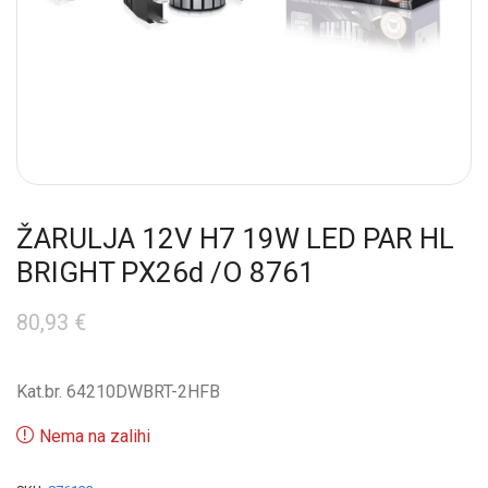
ŽARULJA 12V H7 19W LED PAR HL
BRIGHT PX26d /O 8761
80,93
€
Kat.br. 64210DWBRT-2HFB
Nema na zalihi