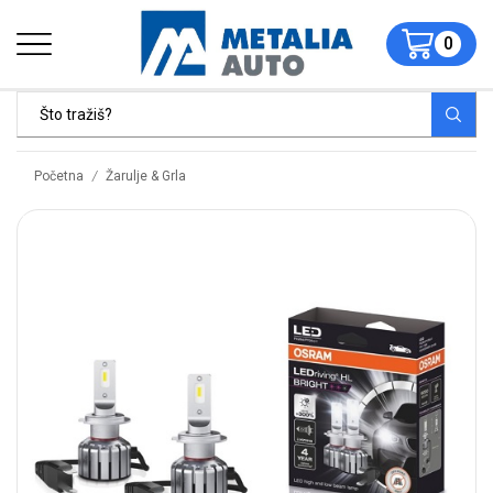
0
/
Početna
Žarulje & Grla