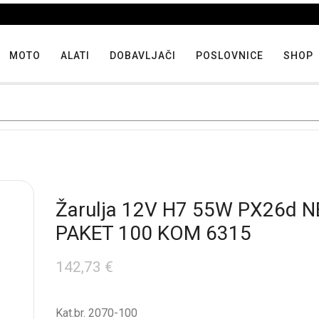
Iskoristite maksimalne popuste proizvoda u "Hit tjedna"
MOTO
ALATI
DOBAVLJAČI
POSLOVNICE
SHOP
Žarulja 12V H7 55W PX26d 
PAKET 100 KOM 6315
142,73
€
Kat.br. 2070-100