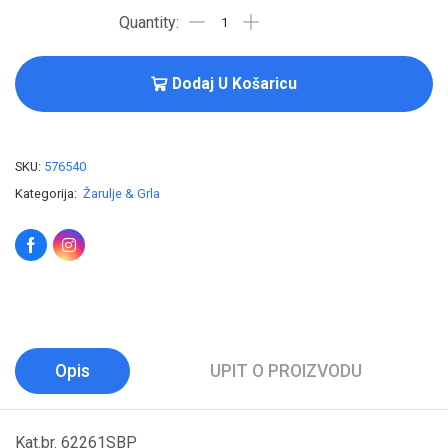
Dodaj U Košaricu
SKU:
576540
Kategorija:
Žarulje & Grla
Opis
UPIT O PROIZVODU
Kat.br. 62261SBP