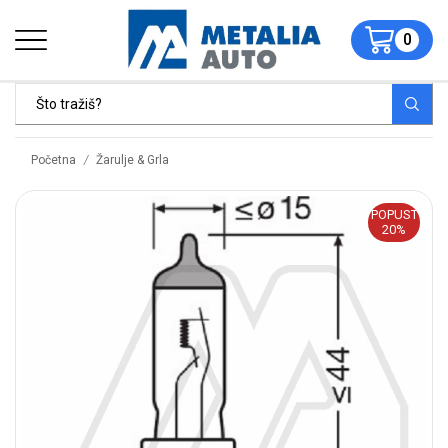
0
/
Početna
Žarulje & Grla
POPUST
20%