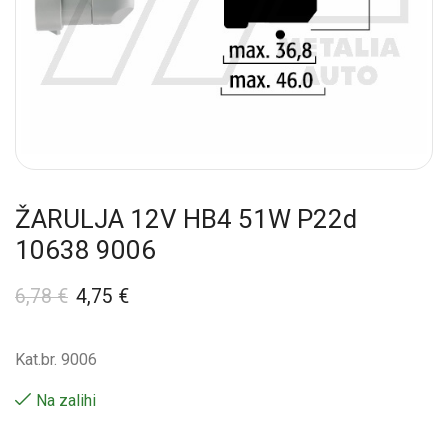
ŽARULJA 12V HB4 51W P22d
10638 9006
6,78
€
4,75
€
Kat.br. 9006
Na zalihi