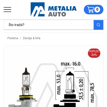
0
/
Početna
Žarulje & Grla
POPUST
30%