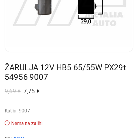
ŽARULJA 12V HB5 65/55W PX29t
54956 9007
9,69
€
7,75
€
Kat.br. 9007
Nema na zalihi