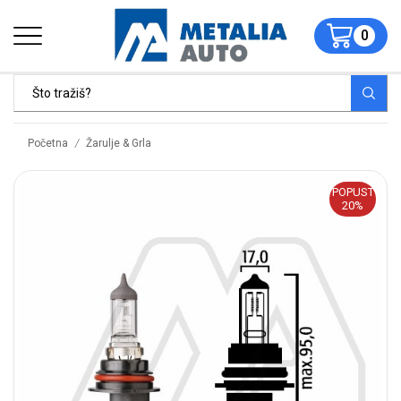
0
/
Početna
Žarulje & Grla
POPUST
20%