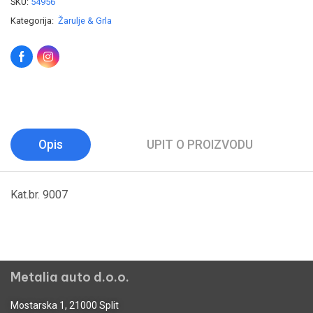
SKU:
54956
Kategorija:
Žarulje & Grla
Opis
UPIT O PROIZVODU
Kat.br. 9007
Metalia auto d.o.o.
Mostarska 1, 21000 Split