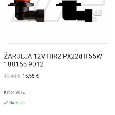
ŽARULJA 12V HIR2 PX22d ll 55W
188155 9012
19,44
€
15,55
€
Kat.br. 9012
Na zalihi