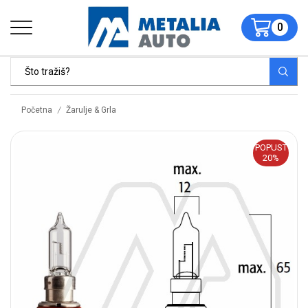
0
/
Početna
Žarulje & Grla
POPUST
20%