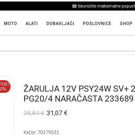
Iskoristite maksimalne popuste proizvoda u "Hit tjedna"
MOTO
ALATI
DOBAVLJAČI
POSLOVNICE
SHOP
PUST
ŽARULJA 12V PSY24W SV+ 
20%
PG20/4 NARAČASTA 233689
38,84
€
31,07
€
Kat.br. 70379533