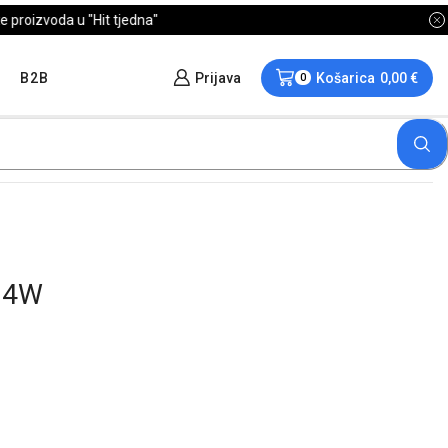
B2B
Prijava
Košarica
0,00
€
0
24W