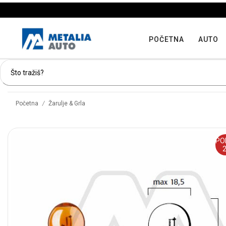
POČETNA
AUTO
/
Početna
Žarulje & Grla
PO