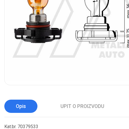
Opis
UPIT O PROIZVODU
Kat.br. 70379533