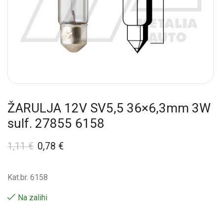
ŽARULJA 12V SV5,5 36×6,3mm 3W
sulf. 27855 6158
1,11
€
0,78
€
Kat.br. 6158
Na zalihi