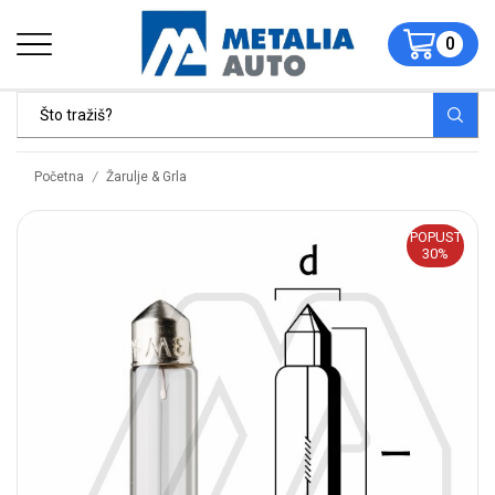
0
/
Početna
Žarulje & Grla
POPUST
30%