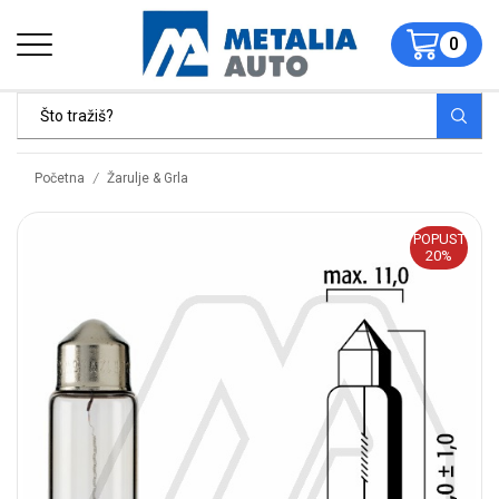
0
/
Početna
Žarulje & Grla
POPUST
20%