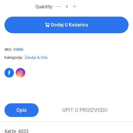
Dodaj U Košaricu
SKU:
45886
Kategorija:
Žarulje & Grla
Opis
UPIT O PROIZVODU
Kat.br. 4033