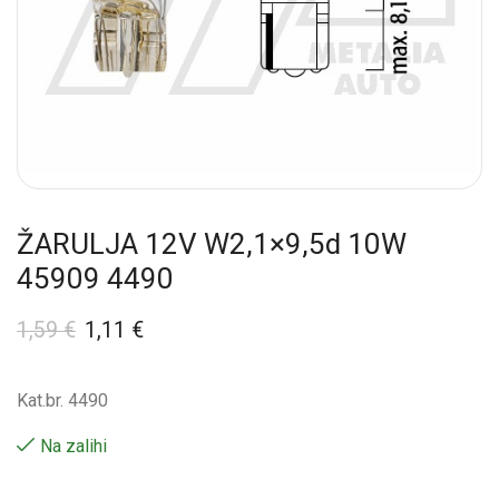
ŽARULJA 12V W2,1×9,5d 10W
45909 4490
1,59
€
1,11
€
Kat.br. 4490
Na zalihi