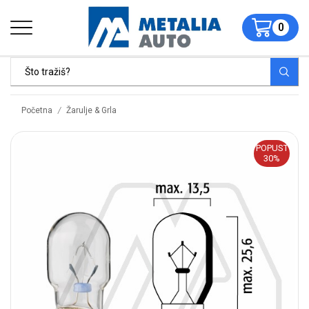
0
/
Početna
Žarulje & Grla
POPUST
30%