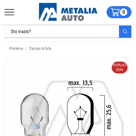
0
/
Početna
Žarulje & Grla
POPUST
20%