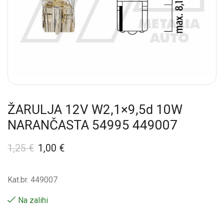
ŽARULJA 12V W2,1×9,5d 10W
NARANČASTA 54995 449007
1,25
€
1,00
€
Kat.br. 449007
Na zalihi