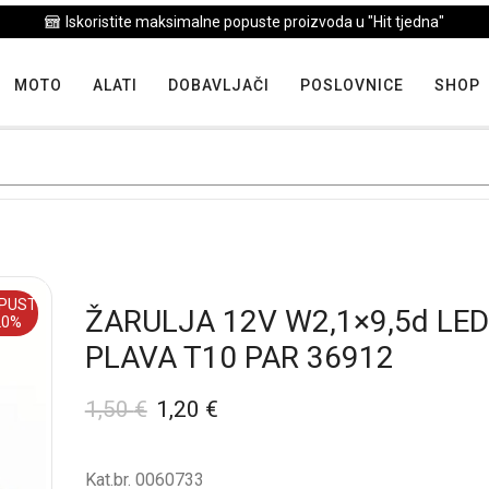
Iskoristite maksimalne popuste proizvoda u "Hit tjedna"
MOTO
ALATI
DOBAVLJAČI
POSLOVNICE
SHOP
PUST
ŽARULJA 12V W2,1×9,5d LED
20%
PLAVA T10 PAR 36912
1,50
€
1,20
€
Kat.br. 0060733