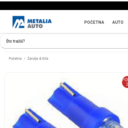
POČETNA
AUTO
/
Početna
Žarulje & Grla
PO