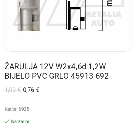
ŽARULJA 12V W2x4,6d 1,2W
BIJELO PVC GRLO 45913 692
1,09
€
0,76
€
Kat.br. 6925
Na zalihi