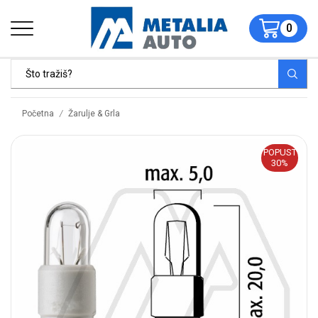
0
/
Početna
Žarulje & Grla
POPUST
30%