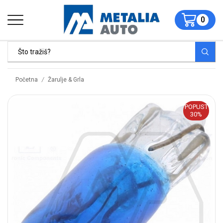
0
/
Početna
Žarulje & Grla
POPUST
30%