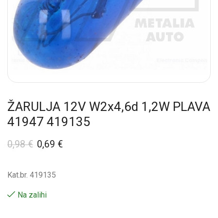
ŽARULJA 12V W2x4,6d 1,2W PLAVA
41947 419135
0,98
€
0,69
€
Kat.br. 419135
Na zalihi