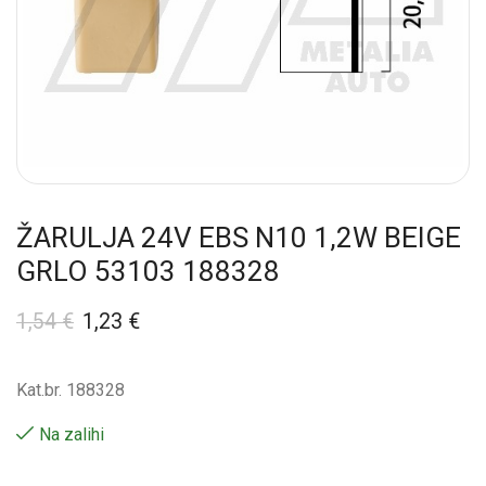
ŽARULJA 24V EBS N10 1,2W BEIGE
GRLO 53103 188328
1,54
€
1,23
€
Kat.br. 188328
Na zalihi