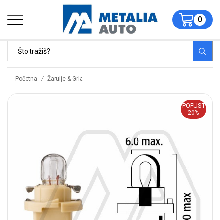
0
/
Početna
Žarulje & Grla
POPUST
20%