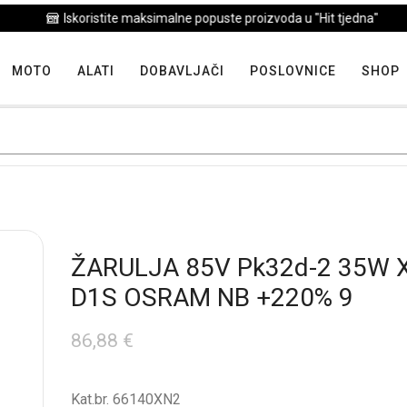
Iskoristite maksimalne popuste proizvoda u "Hit tjedna"
MOTO
ALATI
DOBAVLJAČI
POSLOVNICE
SHOP
ŽARULJA 85V Pk32d-2 35W
D1S OSRAM NB +220% 9
86,88
€
Kat.br. 66140XN2