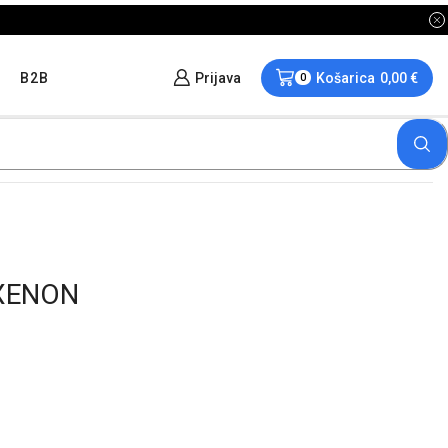
B2B
Prijava
Košarica
0,00
€
0
 XENON