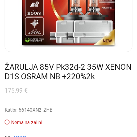
ŽARULJA 85V Pk32d-2 35W XENON
D1S OSRAM NB +220%2k
175,99
€
Kat.br. 66140XN2-2HB
Nema na zalihi