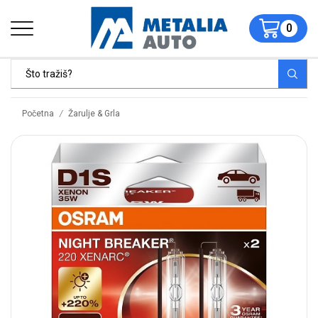
0
/
Početna
Žarulje & Grla