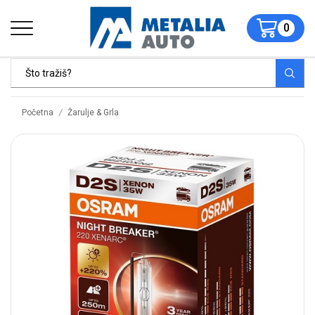
0
/
Početna
Žarulje & Grla