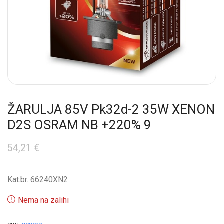
ŽARULJA 85V Pk32d-2 35W XENON
D2S OSRAM NB +220% 9
54,21
€
Kat.br. 66240XN2
Nema na zalihi