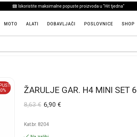
Iskoristite maksimalne popuste proizvoda u "Hit tjedna"
MOTO
ALATI
DOBAVLJAČI
POSLOVNICE
SHOP
PUST
ŽARULJE GAR. H4 MINI SET 
20%
8,63
€
6,90
€
Kat.br. 8204
Na zalihi