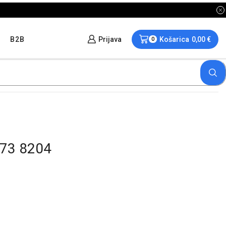
B2B
Prijava
Košarica
0,00
€
0
673 8204