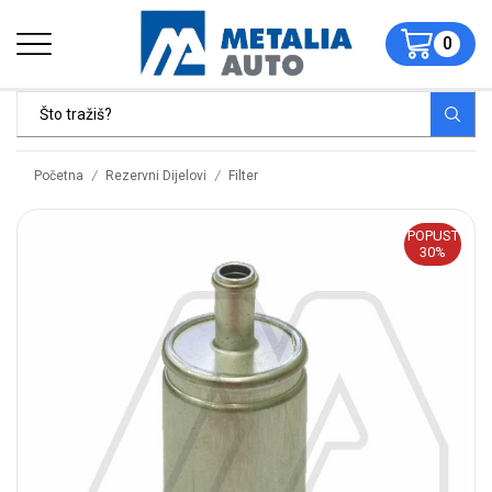
0
/
/
Početna
Rezervni Dijelovi
Filter
POPUST
30%