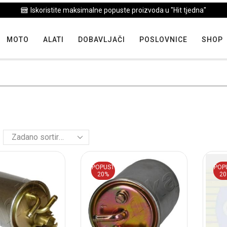
Iskoristite maksimalne popuste proizvoda u "Hit tjedna"
MOTO
ALATI
DOBAVLJAČI
POSLOVNICE
SHOP
POPUST
POP
20%
2