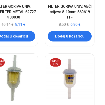
LTER GORIVA UNIV.
FILTER GORIVA UNIV. VEĆI
FILTER METAL 62727
crijevo 8-10mm 860619
4.00030
FF-
10,14
€
8,11
€
8,50
€
6,80
€
Dodaj u košaricu
Dodaj u košaricu
UST
POPUST
0%
20%