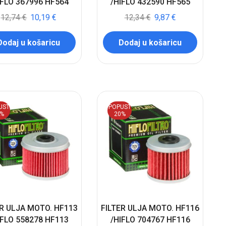
IFLO 367996 HF564
/HIFLO 432590 HF565
12,74
€
10,19
€
12,34
€
9,87
€
Dodaj u košaricu
Dodaj u košaricu
UST
POPUST
0%
20%
ER ULJA MOTO. HF113
FILTER ULJA MOTO. HF116
IFLO 558278 HF113
/HIFLO 704767 HF116