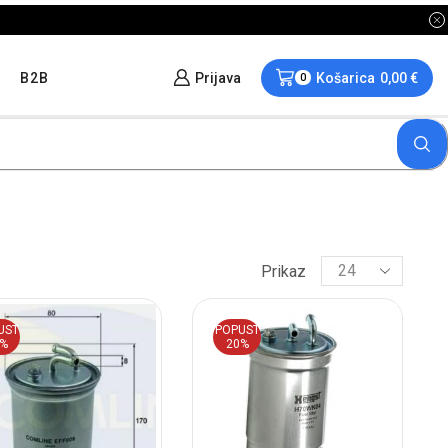
B2B
Prijava
Košarica
0,00
€
0
Prikaz
UST
POPUST
0%
20%