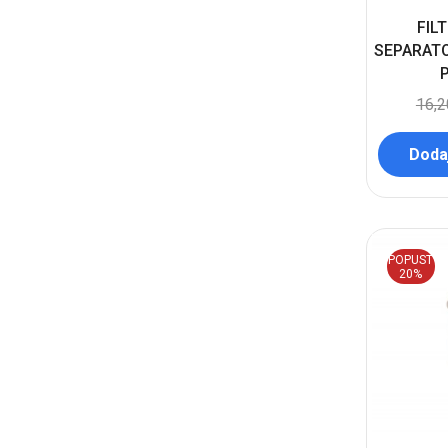
FIL
SEPARATO
16,
Dodaj
POPUST
20%