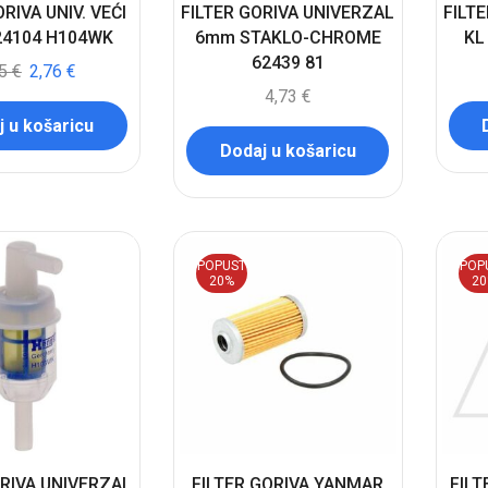
ORIVA UNIV. VEĆI
FILTER GORIVA UNIVERZAL
FILT
24104 H104WK
6mm STAKLO-CHROME
KL
62439 81
45
€
2,76
€
4,73
€
 u košaricu
Dodaj u košaricu
POPUST
POP
20%
2
ORIVA UNIVERZAL
FILTER GORIVA YANMAR
FILT