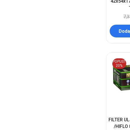
42x54x1
7,
Dodaj
POPUST
20%
FILTER U
/HIFLO