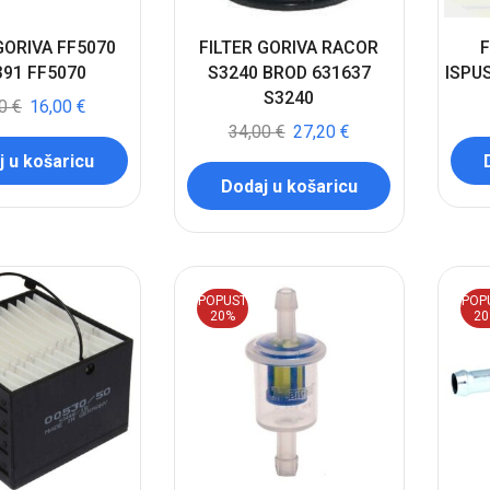
GORIVA FF5070
FILTER GORIVA RACOR
F
391 FF5070
S3240 BROD 631637
ISPU
S3240
00
€
16,00
€
34,00
€
27,20
€
 u košaricu
Dodaj u košaricu
POPUST
POP
20%
2