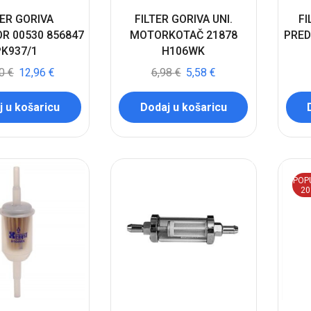
TER GORIVA
FILTER GORIVA UNI.
FI
R 00530 856847
MOTORKOTAČ 21878
PRED
PK937/1
H106WK
20
€
12,96
€
6,98
€
5,58
€
 u košaricu
Dodaj u košaricu
POP
2