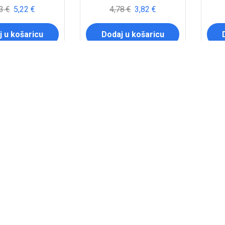
53
€
5,22
€
4,78
€
3,82
€
 u košaricu
Dodaj u košaricu
POPUST
POP
20%
2
LJA MOTO. HF117
FILTER ULJA MOTO. HF123
FILT
 843995 HF117
/HIFLO 843996 HF123
/H
90
€
5,52
€
5,18
€
4,14
€