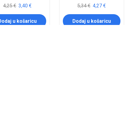
4,25
€
3,40
€
5,34
€
4,27
€
Dodaj u košaricu
Dodaj u košaricu
UST
POPUST
0%
20%
ER ULJA MOTO. HF131
FILTER ULJA MOTO. HF132
IFLO 402758 HF131
/HIFLO 367569 HF132
4,65
€
3,72
€
4,68
€
3,74
€