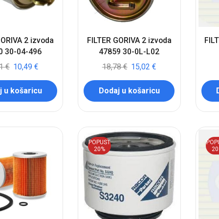
ORIVA 2 izvoda
FILTER GORIVA 2 izvoda
FIL
0 30-04-496
47859 30-0L-L02
11
€
10,49
€
18,78
€
15,02
€
 u košaricu
Dodaj u košaricu
POPUST
POP
20%
2