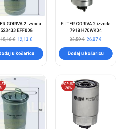
TER GORIVA 2 izvoda
FILTER GORIVA 2 izvoda
523433 EFF008
7918 H70WK04
15,16
€
12,13
€
33,59
€
26,87
€
Dodaj u košaricu
Dodaj u košaricu
UST
POPUST
0%
20%