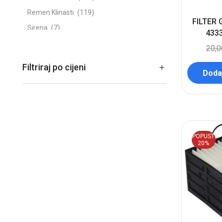
Remen Klinasti
(119)
FILTER 
Sirena
(7)
433
Spojnice crijeva i vodova
(15)
20,
Stega
(44)
Filtriraj po cijeni
Dodaj
Stopica
(9)
Sve Za Kamione, Prikolice, Traktore
(36)
Svjećica
(581)
Ventil Nepovratni
(3)
Sve za motocikle
POPUST
(668)
20%
Sve za nautiku
(42)
Žarulje & Grla
(333)
Zimski program
(84)