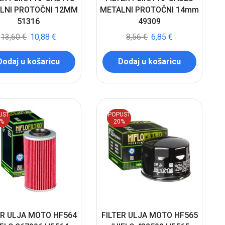
LNI PROTOČNI 12MM
METALNI PROTOČNI 14mm
51316
49309
13,60
€
10,88
€
8,56
€
6,85
€
Dodaj u košaricu
Dodaj u košaricu
UST
POPUST
0%
20%
ER ULJA MOTO HF564
FILTER ULJA MOTO HF565