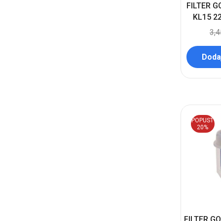
FILTER G
KL15 2
3,
Dodaj
POPUST
20%
FILTER G