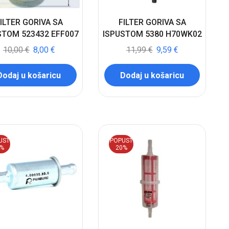
ILTER GORIVA SA
FILTER GORIVA SA
STOM 523432 EFF007
ISPUSTOM 5380 H70WK02
10,00
€
8,00
€
11,99
€
9,59
€
Dodaj u košaricu
Dodaj u košaricu
UST
POPUST
0%
20%