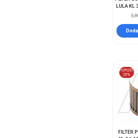
LULA KL 
5,
Dodaj
POPUST
20%
FILTER 