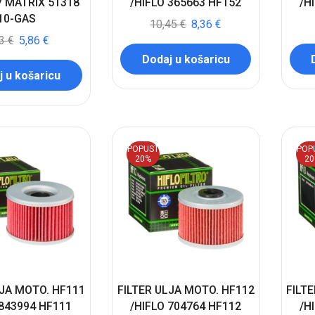
7 MATRIX 51318
/HIFLO 365663 HF152
/H
10-GAS
10,45
€
8,36
€
33
€
5,86
€
Dodaj u košaricu
 u košaricu
POPUST
POP
20%
2
LJA MOTO. HF111
FILTER ULJA MOTO. HF112
FILT
 843994 HF111
/HIFLO 704764 HF112
/H