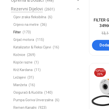
Oprema & Dodaci
(448)
Rezervni Dijelovi
(2601)
Cijev zraka fleksibilna
(6)
FILTER G
Crijevo na metre
(36)
3496
Filter
(173)
13,
Grijač motora
(115)
Dodaj
Katalizator & Fleksi Cijevi
(16)
Kočnice
(269)
Kopče razne
(1)
Križ Kardana
(11)
POPUST
20%
Ležajevi
(31)
Manžeta
(16)
Osigurači & Kućišta
(140)
Pumpa Goriva Unverzalna
(6)
Remen Kanalni
(923)