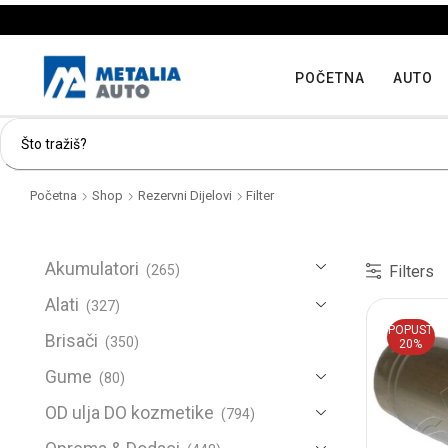
POČETNA
AUTO
Početna
Shop
Rezervni Dijelovi
Filter
Akumulatori
Filters
(265)
Alati
(327)
POPUST
Brisači
(350)
20%
Gume
(80)
OD ulja DO kozmetike
(794)