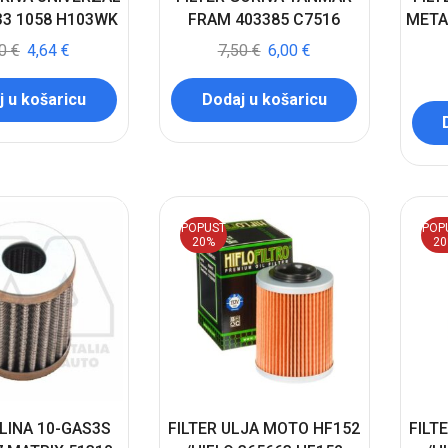
33 1058 H103WK
FRAM 403385 C7516
META
80
€
4,64
€
7,50
€
6,00
€
 u košaricu
Dodaj u košaricu
POPUST
POP
20%
2
PLINA 10-GAS3S
FILTER ULJA MOTO HF152
FILT