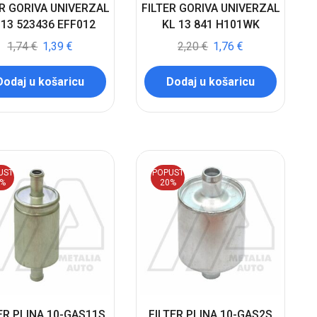
ER GORIVA UNIVERZAL
FILTER GORIVA UNIVERZAL
 13 523436 EFF012
KL 13 841 H101WK
1,74
€
1,39
€
2,20
€
1,76
€
Dodaj u košaricu
Dodaj u košaricu
UST
POPUST
0%
20%
ER PLINA 10-GAS11S
FILTER PLINA 10-GAS2S