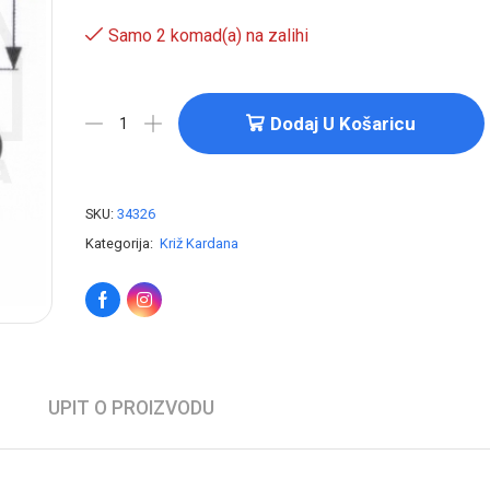
Samo 2 komad(a) na zalihi
Dodaj U Košaricu
SKU:
34326
Kategorija:
Križ Kardana
UPIT O PROIZVODU