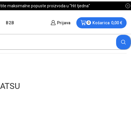
B2B
Prijava
Košarica
0,00
€
0
HATSU