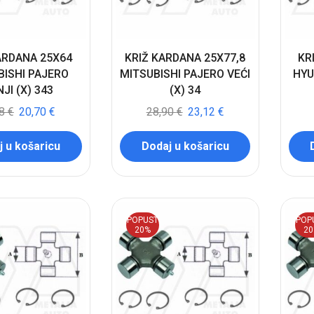
ARDANA 25X64
KRIŽ KARDANA 25X77,8
KR
BISHI PAJERO
MITSUBISHI PAJERO VEĆI
HYU
JI (X) 343
(X) 34
88
€
20,70
€
28,90
€
23,12
€
 u košaricu
Dodaj u košaricu
POPUST
POP
20%
2