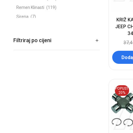
Remen Klinasti
(119)
Sirena
(7)
KRIŽ K
Spojnice crijeva i vodova
(15)
JEEP CH
34
Stega
(44)
Filtriraj po cijeni
37,
Stopica
(9)
Sve Za Kamione, Prikolice, Traktore
(36)
Dodaj
Svjećica
(581)
Ventil Nepovratni
(3)
Sve za motocikle
(668)
POPUST
Sve za nautiku
(42)
20%
Žarulje & Grla
(333)
Zimski program
(84)