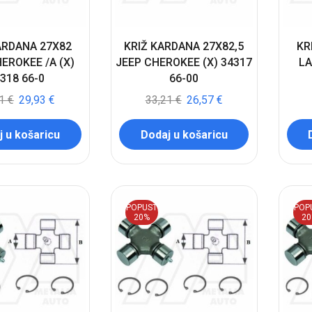
ARDANA 27X82
KRIŽ KARDANA 27X82,5
KR
EROKEE /A (X)
JEEP CHEROKEE (X) 34317
LA
318 66-0
66-00
41
€
29,93
€
33,21
€
26,57
€
 u košaricu
Dodaj u košaricu
POPUST
POP
20%
2