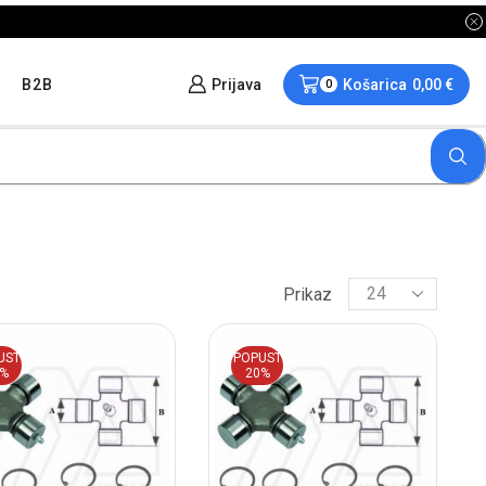
B2B
Prijava
Košarica
0,00
€
0
Prikaz
UST
POPUST
0%
20%