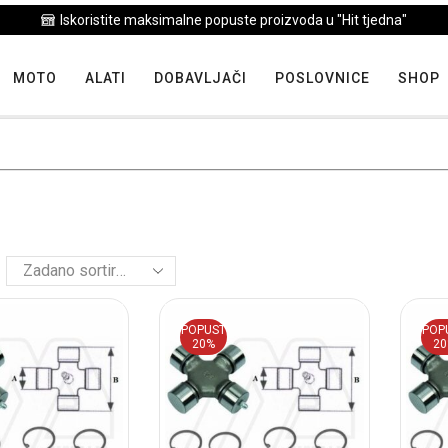
Iskoristite maksimalne popuste proizvoda u "Hit tjedna"
MOTO
ALATI
DOBAVLJAČI
POSLOVNICE
SHOP
POPUST
POP
20%
2