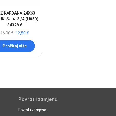
IŽ KARDANA 24X63
KI SJ 413 /A (U050)
34328 6
16,00
€
12,80
€
Pročitaj više
Povrat i zamjena
Povrat i zamjena