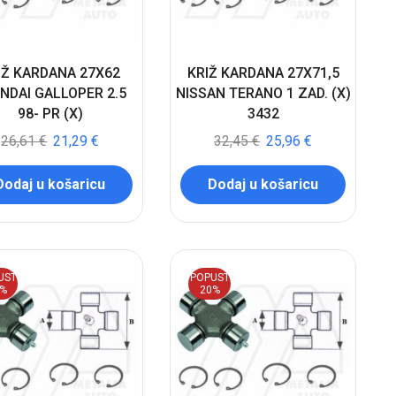
IŽ KARDANA 27X62
KRIŽ KARDANA 27X71,5
NDAI GALLOPER 2.5
NISSAN TERANO 1 ZAD. (X)
98- PR (X)
3432
26,61
€
21,29
€
32,45
€
25,96
€
Dodaj u košaricu
Dodaj u košaricu
UST
POPUST
0%
20%