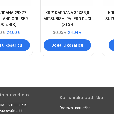
ARDANA 29X77
KRIŽ KARDANA 30X85,0
KR
 LAND CRUISER
MITSUBISHI PAJERO DUGI
SUZU
70 2,4(X)
(X) 34
00
€
24,00
€
30,05
€
24,04
€
 u košaricu
Dodaj u košaricu
ia auto d.o.o.
Korisnička podrška
ka 1, 21000 Split
Dostava i narudžbe
Dubrovačka 55