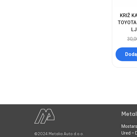
KRIŽ K
TOYOTA
LJ
30,
Dodaj
Metal
Mostars
Ured – 
©2024 Metalia Auto d.o.o.