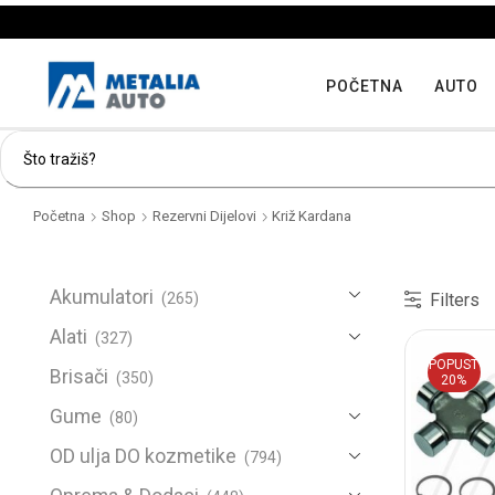
POČETNA
AUTO
Početna
Shop
Rezervni Dijelovi
Križ Kardana
Akumulatori
Filters
(265)
Alati
(327)
POPUST
Brisači
(350)
20%
Gume
(80)
OD ulja DO kozmetike
(794)