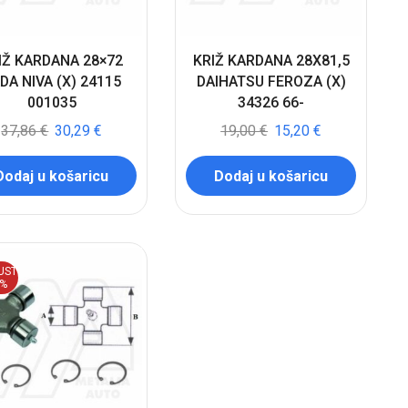
IŽ KARDANA 28×72
KRIŽ KARDANA 28X81,5
DA NIVA (X) 24115
DAIHATSU FEROZA (X)
001035
34326 66-
37,86
€
30,29
€
19,00
€
15,20
€
Dodaj u košaricu
Dodaj u košaricu
UST
0%