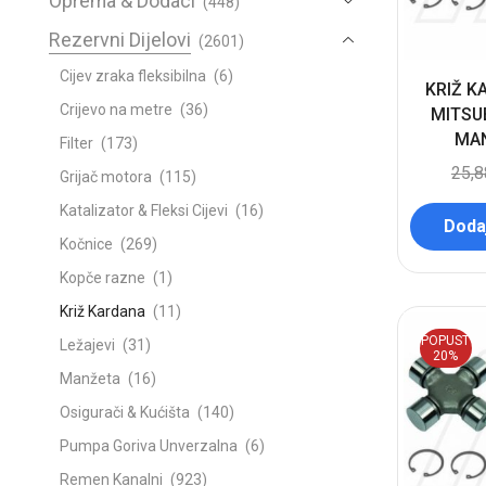
Oprema & Dodaci
(448)
Rezervni Dijelovi
(2601)
Cijev zraka fleksibilna
(6)
KRIŽ K
Crijevo na metre
(36)
MITSU
MAN
Filter
(173)
25,
Grijač motora
(115)
Katalizator & Fleksi Cijevi
(16)
Dodaj
Kočnice
(269)
Kopče razne
(1)
Križ Kardana
(11)
POPUST
Ležajevi
(31)
20%
Manžeta
(16)
Osigurači & Kućišta
(140)
Pumpa Goriva Unverzalna
(6)
Remen Kanalni
(923)