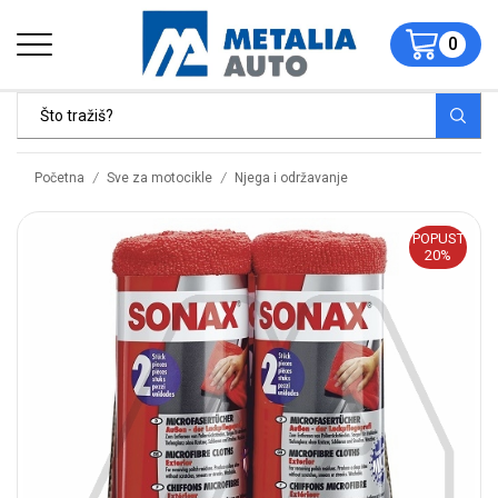
0
/
/
Početna
Sve za motocikle
Njega i održavanje
POPUST
20%