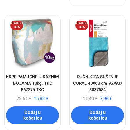
POPUST
POPUST
30%
30%
KRPE PAMUČNE U RAZNIM
RUČNIK ZA SUŠENJE
BOJAMA 10kg. TKC
CORAL 40X60 cm 967807
867275 TKC
3037584
22,61
€
15,83
€
11,40
€
7,98
€
Dodaj u
Dodaj u
košaricu
košaricu