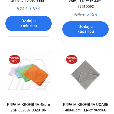
400×320 2385 90001
kom/TERRY 894469
57010092
5,24
€
3,67
€
7,78
€
5,45
€
Dodaj u
košaricu
Dodaj u
košaricu
POPUST
POPUST
30%
30%
KRPA MIKROFIBRA 4kom
KRPA MIKROFIBRA UCARE
/SP 559587 0028196
40X40cm TERRY 969968