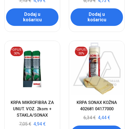
7,13
€
4,99
€
6,75
€
4,73
€
Dodaj u
Dodaj u
košaricu
košaricu
POPUST
POPUST
30%
30%
KRPA MIKROFIBRA ZA
KRPA SONAX KOŽNA
UNUT. VOZ. 2kom +
402681 04177000
STAKLA/SONAX
6,34
€
4,44
€
7,05
€
4,94
€