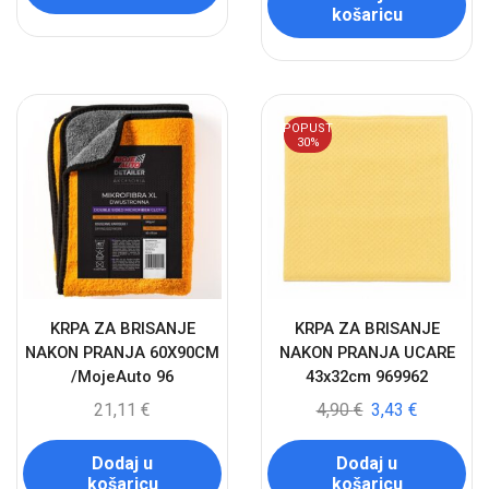
košaricu
POPUST
30%
KRPA ZA BRISANJE
KRPA ZA BRISANJE
NAKON PRANJA 60X90CM
NAKON PRANJA UCARE
/MojeAuto 96
43x32cm 969962
21,11
€
4,90
€
3,43
€
Dodaj u
Dodaj u
košaricu
košaricu