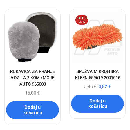
POPUST
30%
RUKAVICA ZA PRANJE
SPUŽVA MIKROFIBRA
VOZILA 2 KOM /MOJE
KLEEN 559619 2001016
AUTO 965003
5,45
€
3,82
€
15,00
€
Dodaj u
košaricu
Dodaj u
košaricu