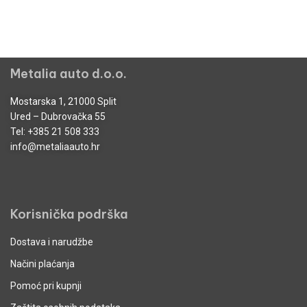
POPUST
POPUST
30%
30%
SPUŽVA ZA NANOS
SPUŽVA ZA POLIRANJE
TEKUĆINE ZA
3M PLAVA 150mm /3M
ODRŽAVANJE GUMA 2
959787 050.
KOM
32,00
€
22,40
€
3,40
€
2,38
€
Dodaj u
košaricu
Dodaj u
košaricu