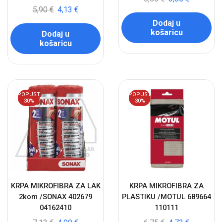
5,90
€
4,13
€
Dodaj u
košaricu
Dodaj u
košaricu
POPUST
POPUST
30%
30%
KRPA MIKROFIBRA ZA LAK
KRPA MIKROFIBRA ZA
2kom /SONAX 402679
PLASTIKU /MOTUL 689664
04162410
110111