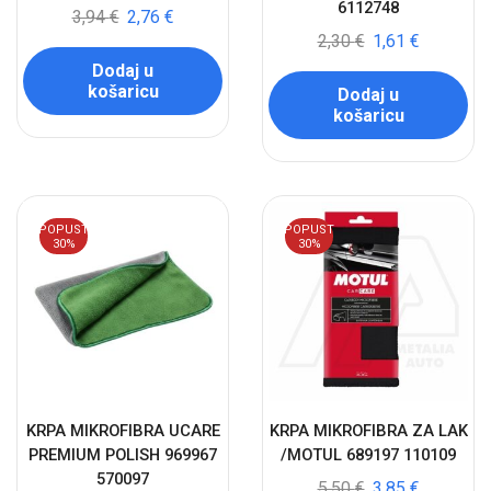
6112748
3,94
€
2,76
€
2,30
€
1,61
€
Dodaj u
košaricu
Dodaj u
košaricu
POPUST
POPUST
30%
30%
KRPA MIKROFIBRA UCARE
KRPA MIKROFIBRA ZA LAK
PREMIUM POLISH 969967
/MOTUL 689197 110109
570097
5,50
€
3,85
€