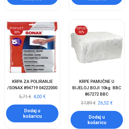
POPUST
POPUST
30%
30%
KRPA ZA POLIRANJE
KRPE PAMUČNE U
/SONAX 894719 04222000
BIJELOJ BOJI 10kg. BBC
867272 BBC
5,71
€
4,00
€
37,89
€
26,52
€
Dodaj u
košaricu
Dodaj u
košaricu