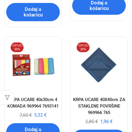
Dodaj u
košaricu
Dodaj u
košaricu
POPUST
POPUST
30%
30%
KRPA UCARE 40x30cm 4
KRPA UCARE 40X40cm ZA
KOMADA 969964 7693141
STAKLENE POVRŠINE
969966 765
7,60
€
5,32
€
2,80
€
1,96
€
Dodaj u