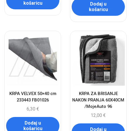
košaricu
Dodaj u
košaricu
KRPA VELVEX 50×40 cm
KRPA ZA BRISANJE
233443 FB01026
NAKON PRANJA 60X40CM
/MojeAuto 96
6,30
€
12,00
€
Dodaj u
košaricu
Dodaj u