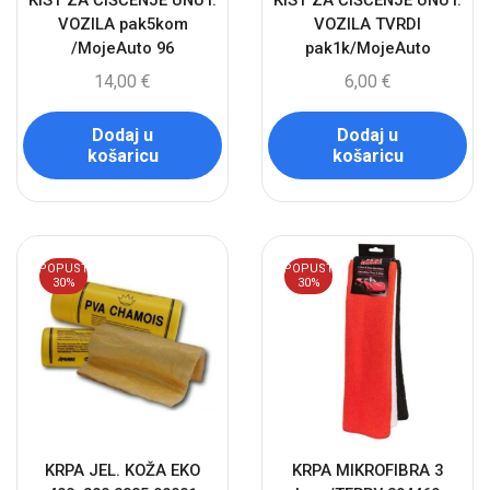
KIST ZA ČIŠĆENJE UNUT.
KIST ZA ČIŠĆENJE UNUT.
VOZILA pak5kom
VOZILA TVRDI
/MojeAuto 96
pak1k/MojeAuto
14,00
€
6,00
€
Dodaj u
Dodaj u
košaricu
košaricu
POPUST
POPUST
30%
30%
KRPA JEL. KOŽA EKO
KRPA MIKROFIBRA 3