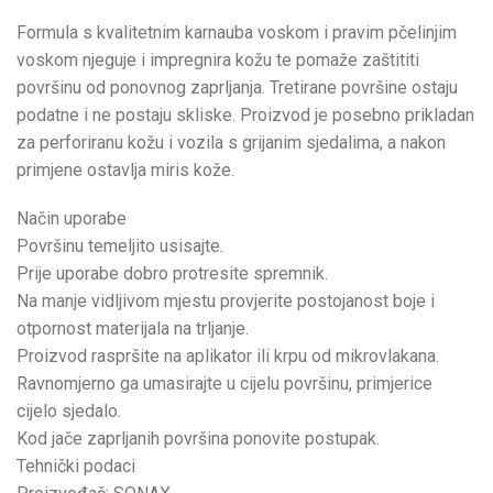
Formula s kvalitetnim karnauba voskom i pravim pčelinjim
voskom njeguje i impregnira kožu te pomaže zaštititi
površinu od ponovnog zaprljanja. Tretirane površine ostaju
podatne i ne postaju skliske. Proizvod je posebno prikladan
za perforiranu kožu i vozila s grijanim sjedalima, a nakon
primjene ostavlja miris kože.
Način uporabe
Površinu temeljito usisajte.
Prije uporabe dobro protresite spremnik.
Na manje vidljivom mjestu provjerite postojanost boje i
otpornost materijala na trljanje.
Proizvod raspršite na aplikator ili krpu od mikrovlakana.
Ravnomjerno ga umasirajte u cijelu površinu, primjerice
cijelo sjedalo.
Kod jače zaprljanih površina ponovite postupak.
Tehnički podaci