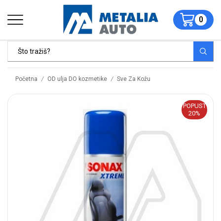
0
/
/
Početna
OD ulja DO kozmetike
Sve Za Kožu
POPUST
20%