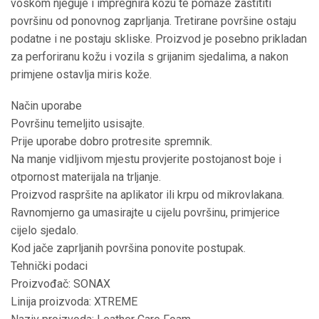
voskom njeguje i impregnira kožu te pomaže zaštititi
površinu od ponovnog zaprljanja. Tretirane površine ostaju
podatne i ne postaju skliske. Proizvod je posebno prikladan
za perforiranu kožu i vozila s grijanim sjedalima, a nakon
primjene ostavlja miris kože.
Način uporabe
Površinu temeljito usisajte.
Prije uporabe dobro protresite spremnik.
Na manje vidljivom mjestu provjerite postojanost boje i
otpornost materijala na trljanje.
Proizvod raspršite na aplikator ili krpu od mikrovlakana.
Ravnomjerno ga umasirajte u cijelu površinu, primjerice
cijelo sjedalo.
Kod jače zaprljanih površina ponovite postupak.
Tehnički podaci
Proizvođač: SONAX
Linija proizvoda: XTREME