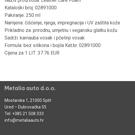
Naziv proizvoda: Leather Care Foam
Kataloški broj: 02891000
Pakiranje: 250 ml
Namjena: čišćenje, njega, impregnacija i UV zaštita kože
Prikladno za: prirodnu, umjetnu i vegansku glatku kožu
Sadrži: karnauba vosak i pčelinji vosak
Formula: bez silikona i bojila Kat.br. 02891000
Cijena za 1 LIT: 37.76 EUR
Metalia auto d.o.o.
Mostarska 1, 21000 Split
Ured – Dubrovačka 55
Tel:
+385 21 508 333
info@metaliaauto.hr