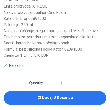
Proizvođač: SONAX
Linija proizvoda: XTREME
Naziv proizvoda: Leather Care Foam
Kataloški broj: 02891000
Pakiranje: 250 ml
Namjena: čišćenje, njega, impregnacija i UV zaštita kože
Prikladno za: prirodnu, umjetnu i vegansku glatku kožu
Sadrži: karnauba vosak i pčelinji vosak
Formula: bez silikona i bojila Kat.br. 02891000
Cijena za 1 LIT: 37.76 EUR
Na zalihi
Dodaj U Košaricu