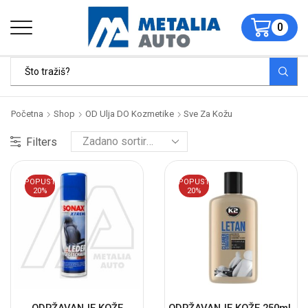
0
Početna
Shop
OD Ulja DO Kozmetike
Sve Za Kožu
Filters
POPUST
POPUST
20%
20%