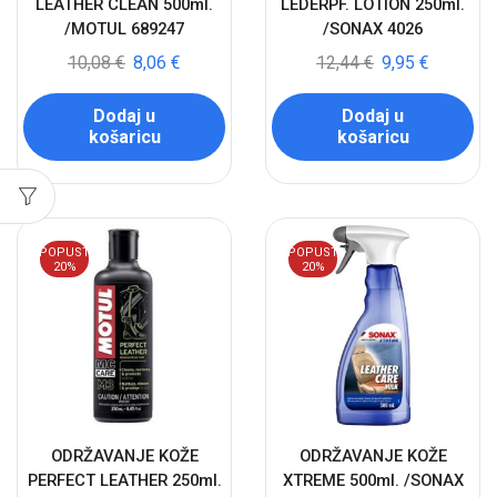
LEATHER CLEAN 500ml.
LEDERPF. LOTION 250ml.
/MOTUL 689247
/SONAX 4026
10,08
€
8,06
€
12,44
€
9,95
€
Dodaj u
Dodaj u
košaricu
košaricu
POPUST
POPUST
20%
20%
ODRŽAVANJE KOŽE
ODRŽAVANJE KOŽE
PERFECT LEATHER 250ml.
XTREME 500ml. /SONAX