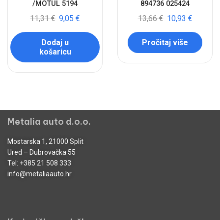
/MOTUL 5194
894736 025424
11,31
€
9,05
€
13,66
€
10,93
€
Dodaj u
Pročitaj više
košaricu
Metalia auto d.o.o.
Mostarska 1, 21000 Split
Ured – Dubrovačka 55
Tel:
+385 21 508 333
info@metaliaauto.hr