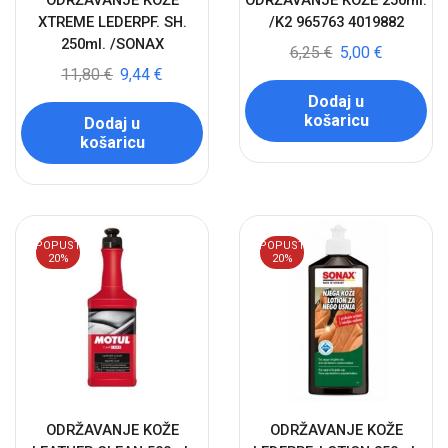
ODRŽAVANJE KOŽE
ODRŽAVANJE KOŽE 250ml.
XTREME LEDERPF. SH.
/K2 965763 4019882
250ml. /SONAX
6,25
€
5,00
€
11,80
€
9,44
€
Dodaj u
košaricu
Dodaj u
košaricu
POPUST
POPUST
20%
20%
ODRŽAVANJE KOŽE
ODRŽAVANJE KOŽE