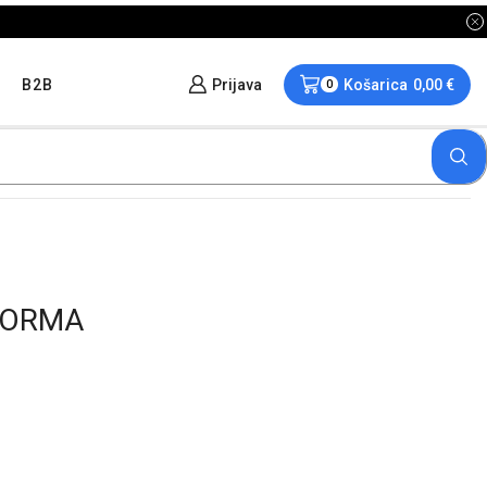
B2B
Prijava
Košarica
0,00
€
0
NORMA