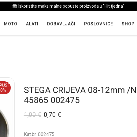
Iskoristite maksimalne popuste proizvoda u "Hit tjedna"
MOTO
ALATI
DOBAVLJAČI
POSLOVNICE
SHOP
PUST
STEGA CRIJEVA 08-12mm /
30%
45865 002475
1,00
€
0,70
€
Kat.br. 002475