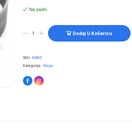
Na zalihi
Dodaj U Košaricu
SKU:
45865
Kategorija:
Stega