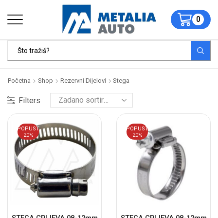
0
Početna
Shop
Rezervni Dijelovi
Stega
Filters
POPUST
POPUST
20%
20%