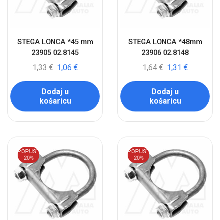
STEGA LONCA *45 mm
STEGA LONCA *48mm
23905 02.8145
23906 02.8148
1,33
€
1,06
€
1,64
€
1,31
€
Dodaj u
Dodaj u
košaricu
košaricu
POPUST
POPUST
20%
20%