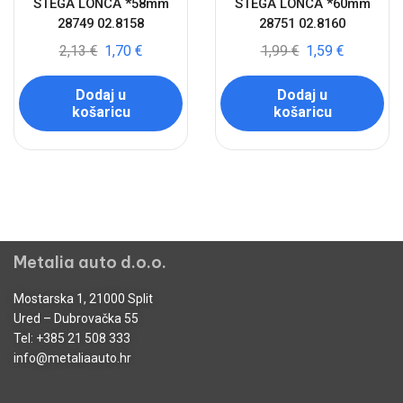
STEGA LONCA *58mm
STEGA LONCA *60mm
28749 02.8158
28751 02.8160
2,13
€
1,70
€
1,99
€
1,59
€
Dodaj u
Dodaj u
košaricu
košaricu
POPUST
POPUST
20%
20%
STEGA LONCA *66mm
STEGA MANŽETE 21-
28753 02.8166
60mm INOX 56683 820 750