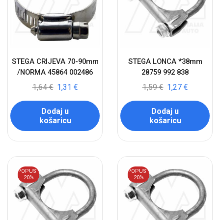
STEGA CRIJEVA 70-90mm
STEGA LONCA *38mm
/NORMA 45864 002486
28759 992 838
1,64
€
1,31
€
1,59
€
1,27
€
Dodaj u
Dodaj u
košaricu
košaricu
POPUST
POPUST
20%
20%