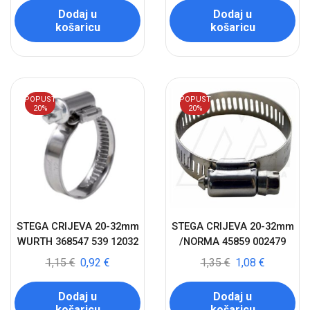
Dodaj u
Dodaj u
košaricu
košaricu
POPUST
POPUST
20%
20%
STEGA CRIJEVA 20-32mm
STEGA CRIJEVA 20-32mm
WURTH 368547 539 12032
/NORMA 45859 002479
1,15
€
0,92
€
1,35
€
1,08
€
Dodaj u
Dodaj u
košaricu
košaricu