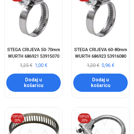
STEGA CRIJEVA 50-70mm
STEGA CRIJEVA 60-80mm
WURTH 686921 53915070
WURTH 686923 53916080
1,25
€
1,00
€
1,20
€
0,96
€
Dodaj u
Dodaj u
košaricu
košaricu
POPUST
POPUST
20%
20%