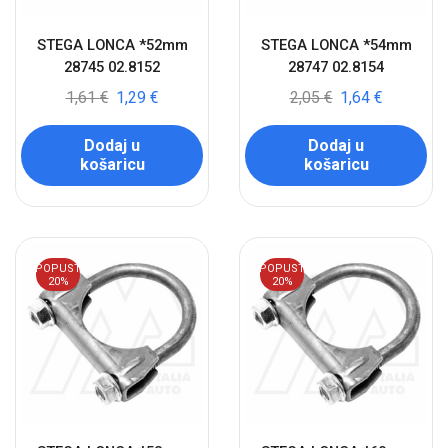
STEGA LONCA *52mm
STEGA LONCA *54mm
28745 02.8152
28747 02.8154
1,61
€
1,29
€
2,05
€
1,64
€
Dodaj u
Dodaj u
košaricu
košaricu
POPUST
POPUST
20%
20%