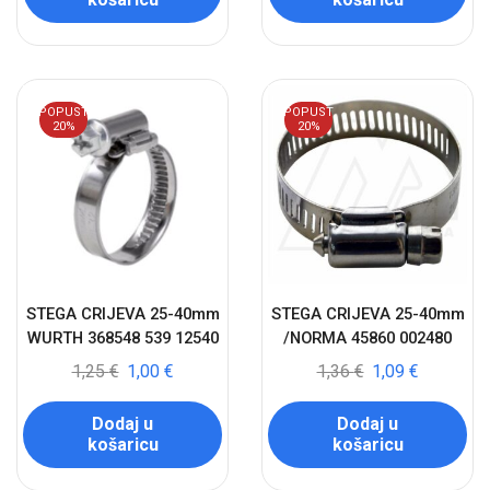
POPUST
POPUST
20%
20%
STEGA CRIJEVA 25-40mm
STEGA CRIJEVA 25-40mm
WURTH 368548 539 12540
/NORMA 45860 002480
1,25
€
1,00
€
1,36
€
1,09
€
Dodaj u
Dodaj u
košaricu
košaricu