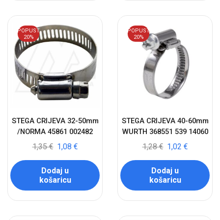
POPUST
POPUST
20%
20%
STEGA CRIJEVA 32-50mm
STEGA CRIJEVA 40-60mm
/NORMA 45861 002482
WURTH 368551 539 14060
1,35
€
1,08
€
1,28
€
1,02
€
Dodaj u
Dodaj u
košaricu
košaricu