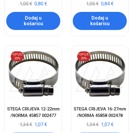
1,00
€
0,80
€
1,05
€
0,84
€
Dodaj u
Dodaj u
košaricu
košaricu
POPUST
POPUST
20%
20%
STEGA CRIJEVA 12-22mm
STEGA CRIJEVA 16-27mm
/NORMA 45857 002477
/NORMA 45858 002478
1,34
€
1,07
€
1,34
€
1,07
€