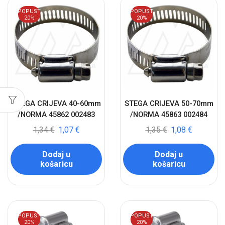
POPUST
POPUST
20%
20%
STEGA CRIJEVA 40-60mm
STEGA CRIJEVA 50-70mm
/NORMA 45862 002483
/NORMA 45863 002484
1,34
€
1,07
€
1,35
€
1,08
€
Dodaj u
Dodaj u
košaricu
košaricu
POPUST
POPUST
20%
20%