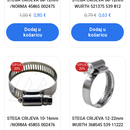
STEGA CRIJEVA 08-12mm
STEGA CRIJEVA 08-12mm
/NORMA 45865 002475
WURTH 521375 539 812
1,00
€
0,80
€
0,79
€
0,63
€
Dodaj u
Dodaj u
košaricu
košaricu
POPUST
POPUST
20%
20%
STEGA CRIJEVA 10-16mm
STEGA CRIJEVA 12-22mm
/NORMA 45855 002476
WURTH 368545 539 11222