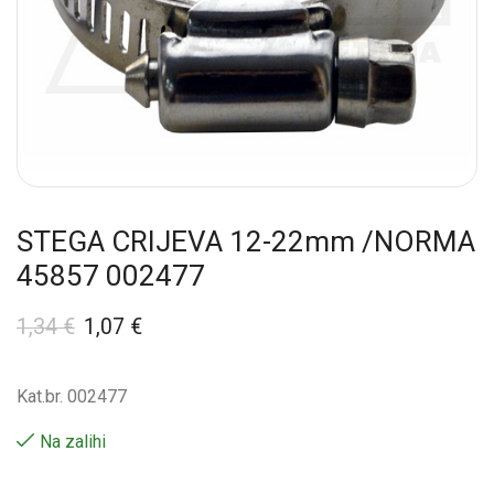
STEGA CRIJEVA 12-22mm /NORMA
45857 002477
1,34
€
1,07
€
Kat.br. 002477
Na zalihi