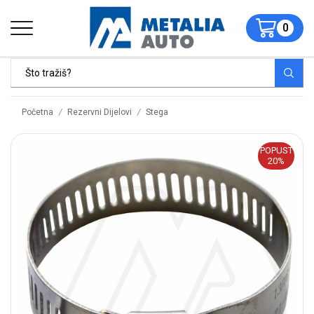
0
/
/
Početna
Rezervni Dijelovi
Stega
POPUST
20%