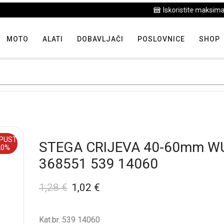
Iskoristite maksimalne popuste proizvoda u "Hit tjedna"
MOTO
ALATI
DOBAVLJAČI
POSLOVNICE
SHOP
PUST
STEGA CRIJEVA 40-60mm W
20%
368551 539 14060
1,28
€
1,02
€
Kat.br. 539 14060