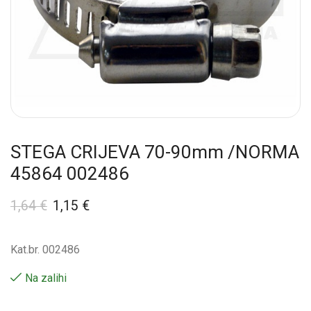
STEGA CRIJEVA 70-90mm /NORMA
45864 002486
1,64
€
1,15
€
Kat.br. 002486
Na zalihi