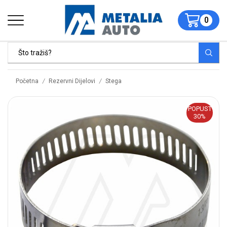
0
/
/
Početna
Rezervni Dijelovi
Stega
POPUST
30%