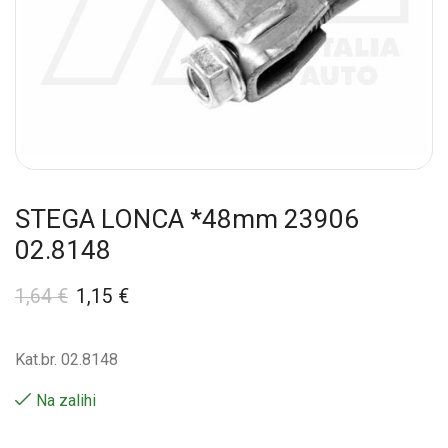
STEGA LONCA *48mm 23906
02.8148
1,64
€
1,15
€
Kat.br. 02.8148
Na zalihi