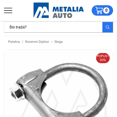
0
/
/
Početna
Rezervni Dijelovi
Stega
POPUST
30%