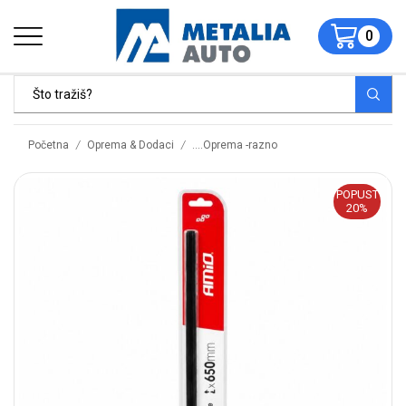
0
/
/
Početna
Oprema & Dodaci
....Oprema -razno
POPUST
20%