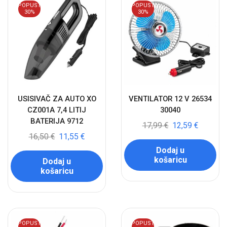
POPUST
POPUST
30%
30%
USISIVAČ ZA AUTO XO
VENTILATOR 12 V 26534
CZ001A 7,4 LITIJ
30040
BATERIJA 9712
17,99
€
12,59
€
16,50
€
11,55
€
Dodaj u
košaricu
Dodaj u
košaricu
POPUST
POPUST