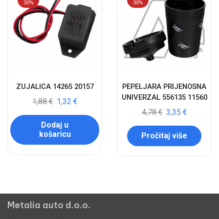
30%
30%
ZUJALICA 14265 20157
PEPELJARA PRIJENOSNA
UNIVERZAL 556135 11560
1,88
€
1,32
€
4,78
€
3,35
€
Dodaj u
košaricu
Pročitaj više
Metalia auto d.o.o.