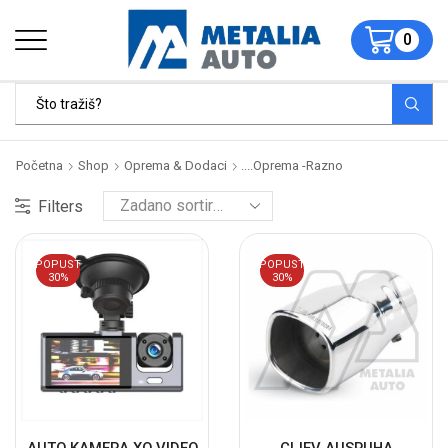
0
Početna
Shop
Oprema & Dodaci
....Oprema -razno
Filters
POPUST
POPUST
30%
30%