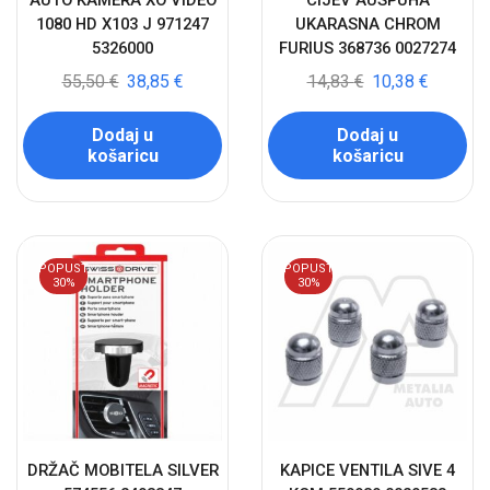
AUTO KAMERA XO VIDEO
CIJEV AUSPUHA
1080 HD X103 J 971247
UKARASNA CHROM
5326000
FURIUS 368736 0027274
55,50
€
38,85
€
14,83
€
10,38
€
Dodaj u
Dodaj u
košaricu
košaricu
POPUST
POPUST
30%
30%
DRŽAČ MOBITELA SILVER
KAPICE VENTILA SIVE 4