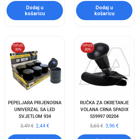
Dodaj u
Dodaj u
košaricu
košaricu
POPUST
POPUST
30%
30%
PEPELJARA PRIJENOSNA
RUČKA ZA OKRETANJE
UNIVERZAL SA LED
VOLANA CRNA SPADIX
SVJETLOM 934
559997 00204
3,49
€
2,44
€
5,65
€
3,96
€