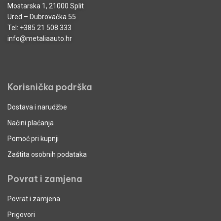
Mostarska 1, 21000 Split
Ured – Dubrovačka 55
Tel:
+385 21 508 333
info@metaliaauto.hr
Korisnička podrška
Dostava i narudžbe
Načini plaćanja
Pomoć pri kupnji
Zaštita osobnih podataka
Povrat i zamjena
Povrat i zamjena
Prigovori