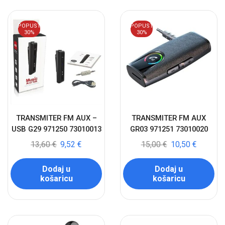
POPUST
POPUST
30%
30%
TRANSMITER FM AUX –
TRANSMITER FM AUX
USB G29 971250 73010013
GR03 971251 73010020
13,60
€
9,52
€
15,00
€
10,50
€
Dodaj u
Dodaj u
košaricu
košaricu