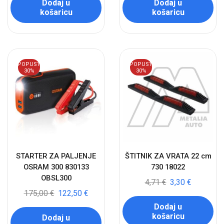
Dodaj u
Dodaj u
košaricu
košaricu
POPUST
POPUST
30%
30%
STARTER ZA PALJENJE
ŠTITNIK ZA VRATA 22 cm
OSRAM 300 830133
730 18022
OBSL300
4,71
€
3,30
€
175,00
€
122,50
€
Dodaj u
košaricu
Dodaj u