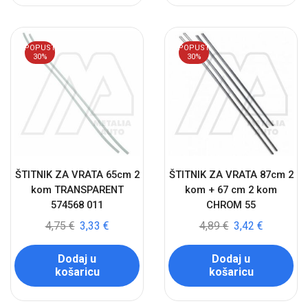
POPUST
POPUST
30%
30%
ŠTITNIK ZA VRATA 65cm 2
ŠTITNIK ZA VRATA 87cm 2
kom TRANSPARENT
kom + 67 cm 2 kom
574568 011
CHROM 55
4,75
€
3,33
€
4,89
€
3,42
€
Dodaj u
Dodaj u
košaricu
košaricu