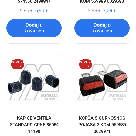
574556 2498847
KOM 559989 0029583
9,85
€
6,90
€
2,98
€
2,09
€
Dodaj u
Dodaj u
košaricu
košaricu
POPUST
POPUST
30%
30%
KAPICE VENTILA
KOPČA SIGURNOSNOG
STANDARD CRNE 36084
POJASA 2 KOM 559585
14190
0029971