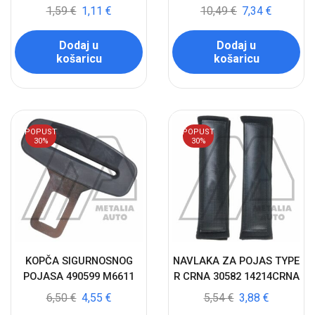
1,59
€
1,11
€
10,49
€
7,34
€
Dodaj u
Dodaj u
košaricu
košaricu
POPUST
POPUST
30%
30%
KOPČA SIGURNOSNOG
NAVLAKA ZA POJAS TYPE
POJASA 490599 M6611
R CRNA 30582 14214CRNA
6,50
€
4,55
€
5,54
€
3,88
€