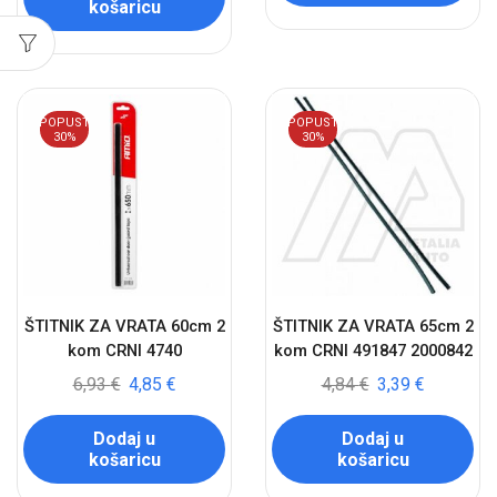
košaricu
POPUST
POPUST
30%
30%
ŠTITNIK ZA VRATA 60cm 2
ŠTITNIK ZA VRATA 65cm 2
kom CRNI 4740
kom CRNI 491847 2000842
6,93
€
4,85
€
4,84
€
3,39
€
Dodaj u
Dodaj u
košaricu
košaricu