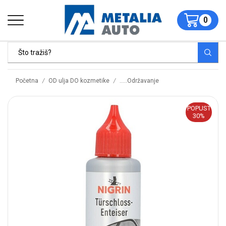
0
/
/
Početna
OD ulja DO kozmetike
.....Održavanje
POPUST
30%