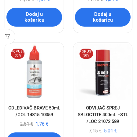
Dodaj u
Dodaj u
košaricu
košaricu
POPUST
POPUST
30%
30%
ODLEĐIVAČ BRAVE 50ml.
ODVIJAČ SPREJ
/GOL 14815 10059
SBLOCTITE 400ml. +STL
/LOC 21072 589
2,51
€
1,76
€
7,15
€
5,01
€