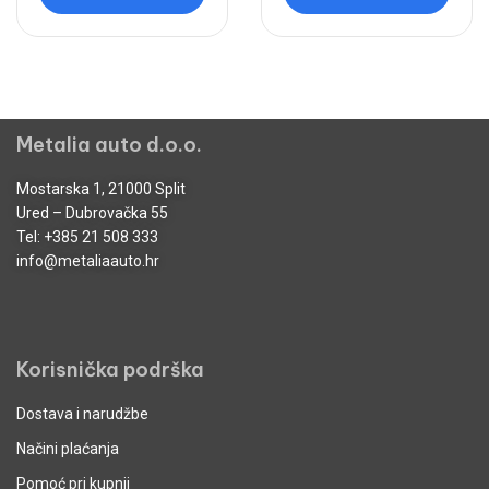
Metalia auto d.o.o.
Mostarska 1, 21000 Split
Ured – Dubrovačka 55
Tel:
+385 21 508 333
info@metaliaauto.hr
Korisnička podrška
Dostava i narudžbe
Načini plaćanja
Pomoć pri kupnji