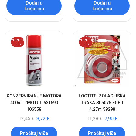
Dodaj u
Dodaj u
košaricu
košaricu
POPUST
POPUST
30%
30%
KONZERVIRANJE MOTORA
LOCTITE IZOLACIJSKA
400ml. /MOTUL 631590
TRAKA SI 5075 EGFD
106558
4,27m 58298
12,45
€
8,72
€
11,28
€
7,90
€
Pročitaj više
Pročitaj više