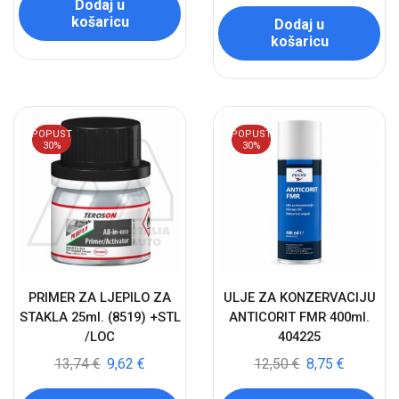
Dodaj u
košaricu
Dodaj u
košaricu
POPUST
POPUST
30%
30%
PRIMER ZA LJEPILO ZA
ULJE ZA KONZERVACIJU
STAKLA 25ml. (8519) +STL
ANTICORIT FMR 400ml.
/LOC
404225
13,74
€
9,62
€
12,50
€
8,75
€