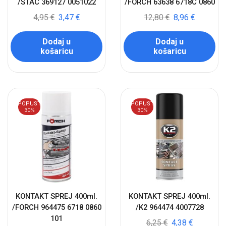
/STAC 369127 0051022
/FORCH 63638 6718C 0860
4,95
€
3,47
€
12,80
€
8,96
€
Dodaj u
Dodaj u
košaricu
košaricu
POPUST
POPUST
30%
30%
KONTAKT SPREJ 400ml.
KONTAKT SPREJ 400ml.
/FORCH 964475 6718 0860
/K2 964474 4007728
101
6,25
€
4,38
€