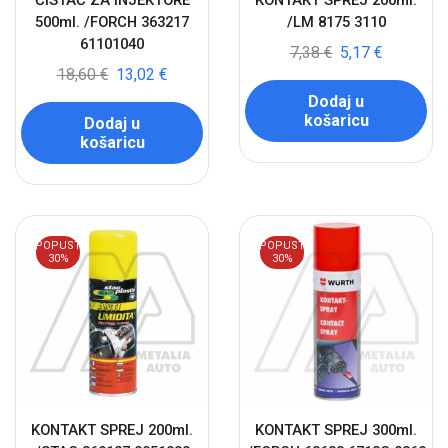
ČISTAČ ZA INJEKTORE
KONTAKT SPREJ 200ml.
500ml. /FORCH 363217
/LM 8175 3110
61101040
7,38
€
5,17
€
18,60
€
13,02
€
Dodaj u
košaricu
Dodaj u
košaricu
POPUST
POPUST
30%
30%
KONTAKT SPREJ 200ml.
KONTAKT SPREJ 300ml.