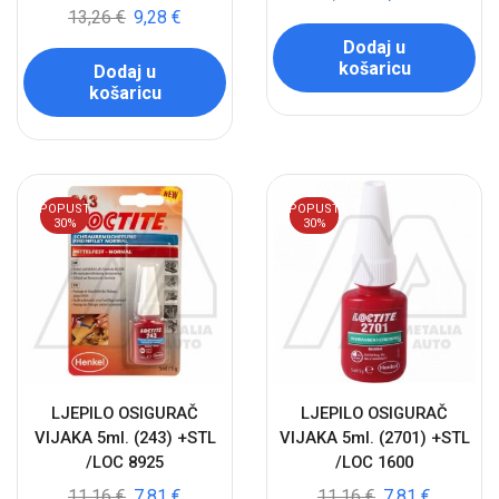
13,26
€
9,28
€
Dodaj u
košaricu
Dodaj u
košaricu
POPUST
POPUST
30%
30%
LJEPILO OSIGURAČ
LJEPILO OSIGURAČ
VIJAKA 5ml. (243) +STL
VIJAKA 5ml. (2701) +STL
/LOC 8925
/LOC 1600
11,16
€
7,81
€
11,16
€
7,81
€