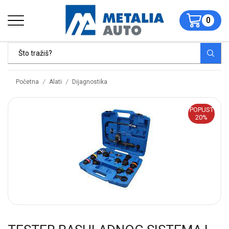
0
/
/
Početna
Alati
Dijagnostika
POPUST
20%