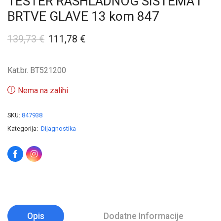
TESTER RASHLADNOG SISTEMA I
BRTVE GLAVE 13 kom 847
139,73
€
111,78
€
Kat.br. BT521200
Nema na zalihi
SKU:
847938
Kategorija:
Dijagnostika
Opis
Dodatne Informacije